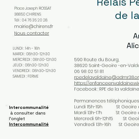
Relais P
Place Joseph ROSSAT
de l
38850 CHIRENS
Tél : 04 76 35 20 28
mairie@chirens.fr
Nous contacter
A
Ali
LUNDI : 14h - 18h
MARDI : 08h30-12h30
590 Route du Bourg,
MERCREDI : 08h30-12h30
JEUDI : 08h30-12h30
38620 Saint-Geoire -en-Vald
VENDREDI : 08h30-12h30
06 98 02 51 81
SAMEDI : FERME
rpedelavaldaine@admr38.o
https://enfanceenvaldaine.wi
Facebook : RPE de la valdain
Permanences téléphoniques e
Lundi 15h-19h St Geoire 
Intercommunalité
Mardi 13h-17h St Geoire e
à consulter dans
Mercredi 9h-12h15 St Geoi
l'onglet
Intercommunalité
Vendredi 13h-16h St Geoire