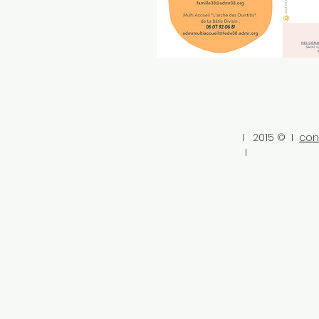
I 2015 © I
con
I