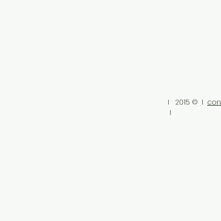
I 2015 © I
con
I