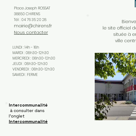
Place Joseph ROSSAT
38850 CHIRENS
Tél : 04 76 35 20 28
Bienve
mairie@chirens.fr
le site officie
Nous contacter
située à e
ville cent
LUNDI : 14h - 18h
MARDI : 08h30-12h30
MERCREDI : 08h30-12h30
JEUDI : 08h30-12h30
VENDREDI : 08h30-12h30
SAMEDI : FERME
Intercommunalité
à consulter dans
l'onglet
Intercommunalité