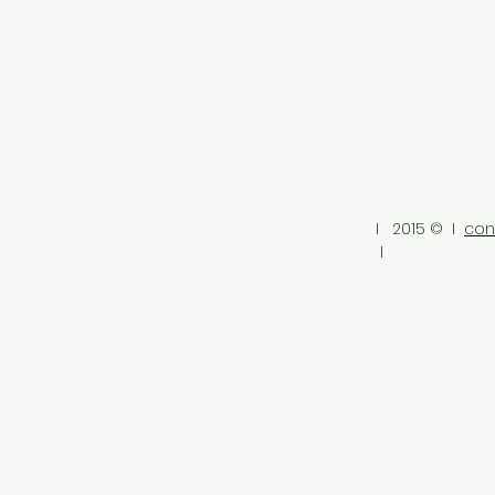
I 2015 © I
con
I