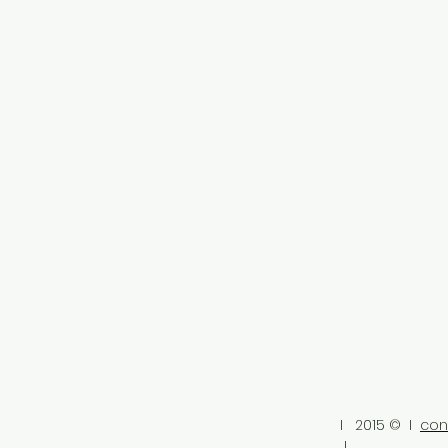
I 2015 © I
con
I