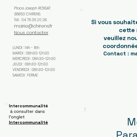
Place Joseph ROSSAT
38850 CHIRENS
Tél : 04 76 35 20 28
Si vous souhait
mairie@chirens.fr
cette 
Nous contacter
veuillez no
coordonnée
LUNDI : 14h - 18h
Contact :
ma
MARDI : 08h30-12h30
MERCREDI : 08h30-12h30
JEUDI : 08h30-12h30
VENDREDI : 08h30-12h30
SAMEDI : FERME
Intercommunalité
à consulter dans
l'onglet
M
Intercommunalité
Par