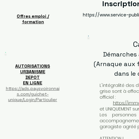
Inscriptio
https://www.service-publi
Offres emploi /
formation
C
Démarches 
(Arnaque aux f
AUTORISATIONS
URBANISME
dans le
DEPOT
EN LIGNE
L'intégralité des
https://ads.paysvoironnai
grise sont à effec
s.com/guichet-
officiel :
unique/Login/Particulier
https://imma
et UNIQUEMENT sur 
Les personnes 
accompagnement
garagiste agréé p
ATTENTION !