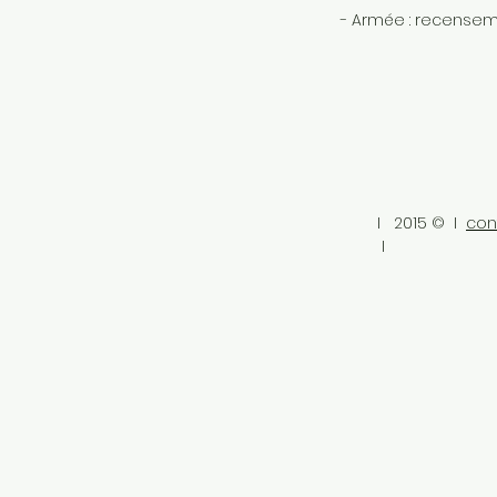
- Armée : recense
I 2015 © I
con
I