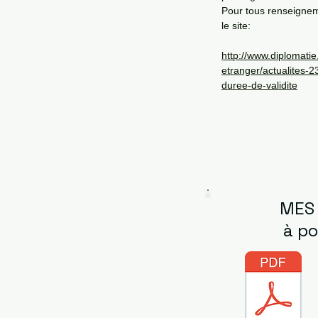
Pour tous renseigne
le site:
http://www.diplomatie.g
etranger/actualites-2
duree-de-validite
MES
à po