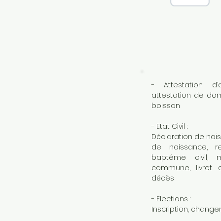
- Attestation d’a
attestation de do
boisson
- Etat Civil :
Déclaration de nais
de naissance, rec
baptême civil, m
commune, livret d
décès
- Elections :
Inscription, change