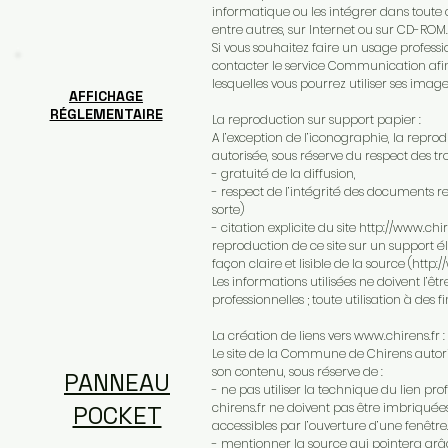
informatique ou les intégrer dans toute c
entre autres, sur Internet ou sur CD-ROM.
Si vous souhaitez faire un usage profes
contacter le service Communication afin 
lesquelles vous pourrez utiliser ses image
AFFICHAGE
RÉGLEMENTAIRE
La reproduction sur support papier :
A l’exception de l’iconographie, la repro
autorisée, sous réserve du respect des tro
- gratuité de la diffusion,
- respect de l’intégrité des documents r
sorte)
- citation explicite du site http://www.c
reproduction de ce site sur un support él
façon claire et lisible de la source (http:
Les informations utilisées ne doivent l’êtr
professionnelles ; toute utilisation à des 
La création de liens vers
www.chirens.fr
:
Le site de la Commune de Chirens autoris
son contenu, sous réserve de :
PANNEAU
- ne pas utiliser la technique du lien pro
chirens.fr ne doivent pas être imbriquées
POCKET
accessibles par l’ouverture d’une fenêtre
- mentionner la source qui pointera grâc