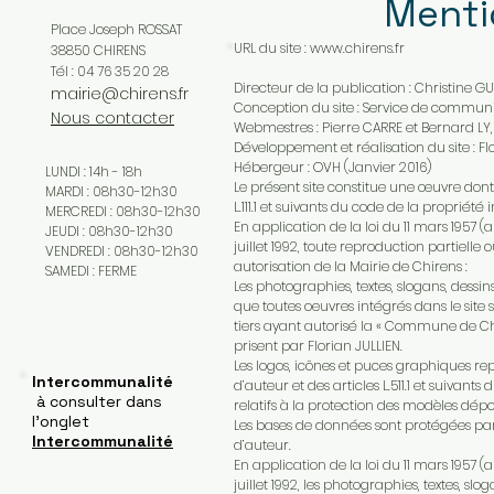
Menti
Place Joseph ROSSAT
URL du site :
www.chirens.fr
38850 CHIRENS
Tél : 04 76 35 20 28
Directeur de la publication : Christine GU
mairie@chirens.fr
Conception du site : Service de commu
Nous contacter
Webmestres : Pierre CARRE et Bernard LY
Développement et réalisation du site : Fl
Hébergeur : OVH (Janvier 2016)
LUNDI : 14h - 18h
Le présent site constitue une œuvre dont l
MARDI : 08h30-12h30
L.111.1 et suivants du code de la propriété in
MERCREDI : 08h30-12h30
En application de la loi du 11 mars 1957 (a
JEUDI : 08h30-12h30
juillet 1992, toute reproduction partielle o
VENDREDI : 08h30-12h30
autorisation de la Mairie de Chirens :
SAMEDI : FERME
Les photographies, textes, slogans, dess
que toutes oeuvres intégrés dans le site
tiers ayant autorisé la « Commune de Chire
prisent par Florian JULLIEN.
Les logos, icônes et puces graphiques repr
Intercommunalité
d’auteur et des articles L.511.1 et suivants
à consulter dans
relatifs à la protection des modèles dépo
l'onglet
Les bases de données sont protégées par la
Intercommunalité
d’auteur.
En application de la loi du 11 mars 1957 (a
juillet 1992, les photographies, textes, 