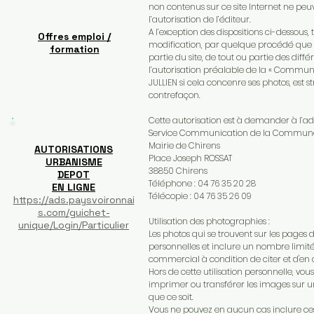
non contenus sur ce site Internet ne peuv
l’autorisation de l’éditeur.
A l’exception des dispositions ci-dessous,
Offres emploi /
modification, par quelque procédé que ce
formation
partie du site, de tout ou partie des dif
l’autorisation préalable de la « Commun
JULLIEN si cela concenre ses photos, est s
contrefaçon.
Cette autorisation est à demander à l’adr
Service Communication de la Commune
Mairie de Chirens
AUTORISATIONS
Place Joseph ROSSAT
URBANISME
38850 Chirens
DEPOT
Téléphone : 04 76 35 20 28
EN LIGNE
Télécopie : 04 76 35 26 09
https://ads.paysvoironnai
s.com/guichet-
Utilisation des photographies :
unique/Login/Particulier
Les photos qui se trouvent sur les pages de
personnelles et inclure un nombre limit
commercial à condition de citer et d'en a
Hors de cette utilisation personnelle, vou
imprimer ou transférer les images sur un
que ce soit.
Vous ne pouvez en aucun cas inclure ces